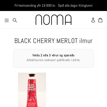
Frí heimsending yfir 19.990 kr. · Opið alla daga í Kringlunni
Skrá in
Ka
Leita
BLACK CHERRY MERLOT ilmur
Veldu 2 eða 3 vörur og sparaðu
Afslátturinn reiknast sjálfkrafa í körfu.
BLACK
CHERRY
MERLOT
-
Handáburður