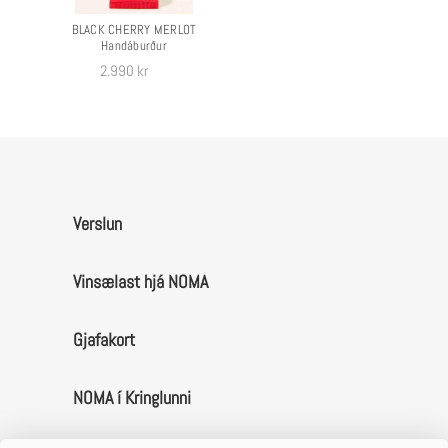
BLACK CHERRY MERLOT
Handáburður
Verð
2.990 kr
Verslun
Vinsælast hjá NOMA
Gjafakort
NOMA í Kringlunni