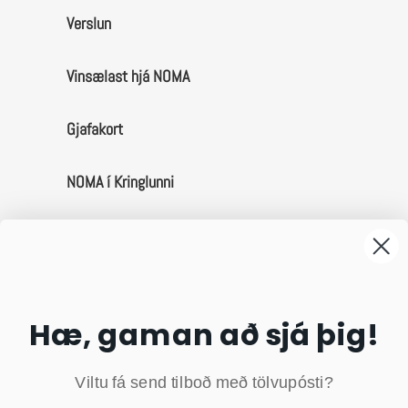
Verslun
Vinsælast hjá NOMA
Gjafakort
NOMA í Kringlunni
Um okkur
Afhending & skil
Hæ, gaman að sjá þig!
Algengar spurningar
Viltu fá send tilboð með tölvupósti?
Skilmálar