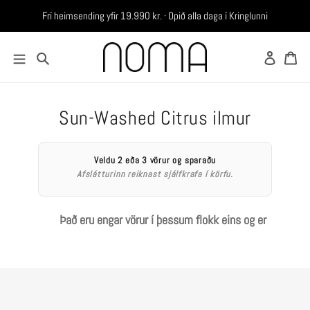
Frí heimsending yfir 19.990 kr. · Opið alla daga í Kringlunni
Skrá in
Ka
Leita
Sun-Washed Citrus ilmur
Veldu 2 eða 3 vörur og sparaðu
Afslátturinn reiknast sjálfkrafa í körfu.
Það eru engar vörur í þessum flokk eins og er