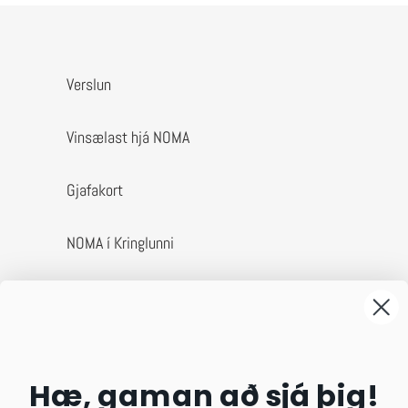
Verslun
Vinsælast hjá NOMA
Gjafakort
NOMA í Kringlunni
Um okkur
Afhending & skil
Hæ, gaman að sjá þig!
Algengar spurningar