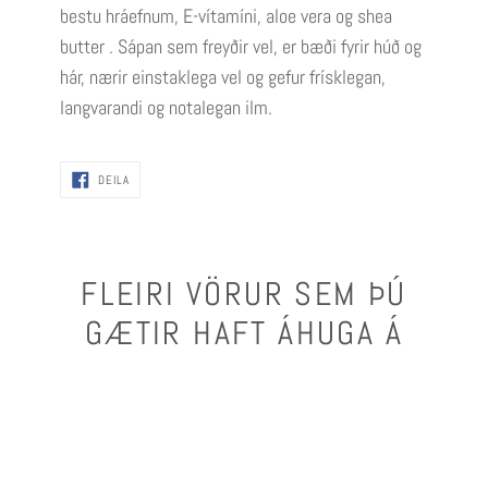
bestu hráefnum, E-vítamíni, aloe vera og shea
butter . Sápan sem freyðir vel, er bæði fyrir húð og
hár, nærir einstaklega vel og gefur frísklegan,
langvarandi og notalegan ilm.
DEILA
DEILA
FLEIRI VÖRUR SEM ÞÚ
GÆTIR HAFT ÁHUGA Á