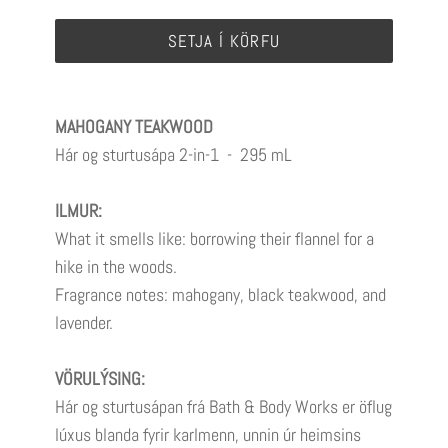
SETJA Í KÖRFU
MAHOGANY TEAKWOOD
Hár og sturtusápa 2-in-1 -
295 mL
ILMUR:
What it smells like: borrowing their flannel for a
hike in the woods.
Fragrance notes: mahogany, black teakwood, and
lavender.
VÖRULÝSING:
Hár og sturtusápan frá Bath & Body Works er öflug
lúxus blanda fyrir karlmenn, unnin úr heimsins