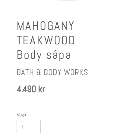
MAHOGANY
TEAKWOOD
Body sápa
FRAMLEIÐANDI
BATH & BODY WORKS
Verð
4.490 kr
Magn