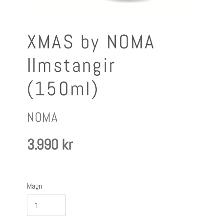
XMAS by NOMA
Ilmstangir
(150ml)
FRAMLEIÐANDI
NOMA
Verð
3.990 kr
Magn