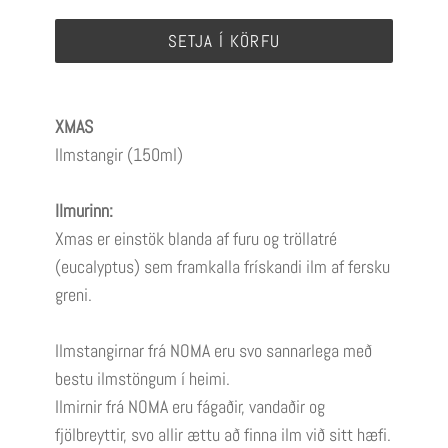
SETJA Í KÖRFU
XMAS
Ilmstangir (150ml)
Ilmurinn:
Xmas er einstök blanda af furu og tröllatré
(eucalyptus) sem framkalla frískandi ilm af fersku
greni.
Ilmstangirnar frá NOMA eru svo sannarlega með
bestu ilmstöngum í heimi.
Ilmirnir frá NOMA eru fágaðir, vandaðir og
fjölbreyttir
, svo allir ættu að finna ilm við sitt hæfi.