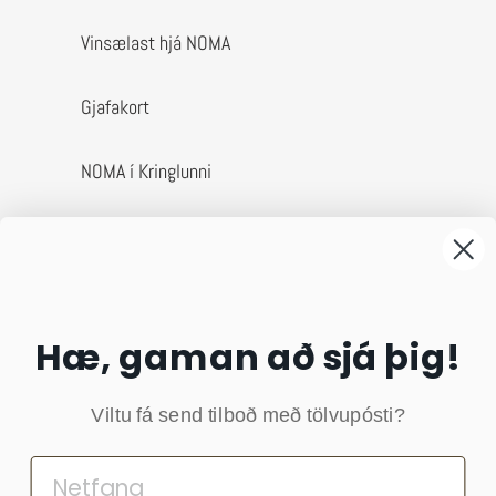
Vinsælast hjá NOMA
Gjafakort
NOMA í Kringlunni
Um okkur
Afhending & skil
Hæ, gaman að sjá þig!
Algengar spurningar
Viltu fá send tilboð með tölvupósti?
Skilmálar